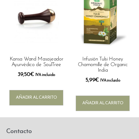
Kansa Wand Masajeador
Infusión Tulsi Honey
Ayurvédico de SoulTree
Chamomille de Organic
India
39,50
€
IVA incluido
5,99
€
IVA incluido
AÑADIR AL CARRITO
AÑADIR AL CARRITO
Contacto