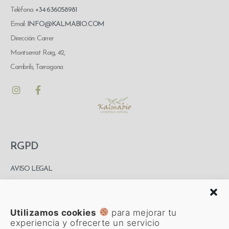
Teléfono:
+34 636058981
Email:
INFO@KALMABIO.COM
Dirección: Carrer
Montserrat Roig, 42,
Cambrils, Tarragona
RGPD
AVISO LEGAL
POLITICA DE
COOKIES
Utilizamos cookies
para mejorar tu
POLÍTICA DE
experiencia y ofrecerte un servicio
PRIVACIDAD