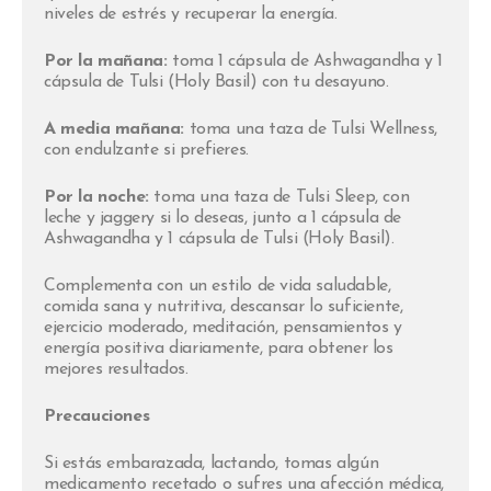
niveles de estrés y recuperar la energía.
Por la mañana:
toma 1 cápsula de Ashwagandha y 1
cápsula de Tulsi (Holy Basil) con tu desayuno.
A media mañana:
toma una taza de Tulsi Wellness,
con endulzante si prefieres.
Por la noche:
toma una taza de Tulsi Sleep, con
leche y jaggery si lo deseas, junto a 1 cápsula de
Ashwagandha y 1 cápsula de Tulsi (Holy Basil).
Complementa con un estilo de vida saludable,
comida sana y nutritiva, descansar lo suficiente,
ejercicio moderado, meditación, pensamientos y
energía positiva diariamente, para obtener los
mejores resultados.
Precauciones
Si estás embarazada, lactando, tomas algún
medicamento recetado o sufres una afección médica,