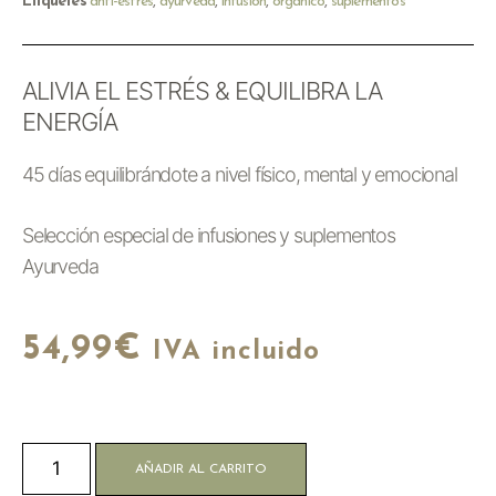
Etiquetes
anti-estrés
,
ayurveda
,
infusión
,
orgánico
,
suplementos
ALIVIA EL ESTRÉS & EQUILIBRA LA
ENERGÍA
45 días equilibrándote a nivel físico, mental y emocional
Selección especial de infusiones y suplementos
Ayurveda
54,99
€
IVA incluido
AÑADIR AL CARRITO