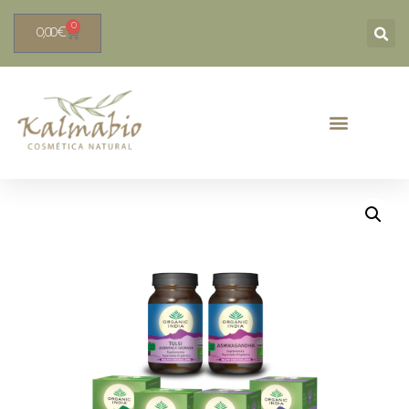
0
0,00
€