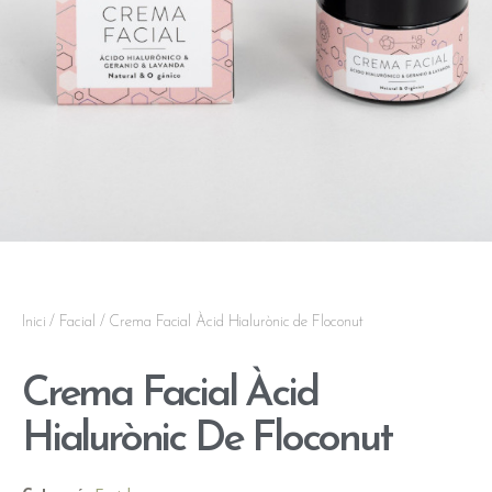
Inici
/
Facial
/ Crema Facial Àcid Hialurònic de Floconut
Crema Facial Àcid
Hialurònic De Floconut