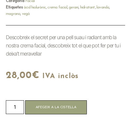
Categoría
Facial
Etiquetes
àcid hialurònic
,
crema facial
,
gerani
,
hidratant
,
lavanda
,
magrana
,
vegà
Descobreix el secret per una pell suau i radiant amb la
nostra crema facial, descobreix tot el que pot fer per tu i
deixa’t meravellar
28,00
€
IVA inclòs
AFEGEIX A LA CISTELLA