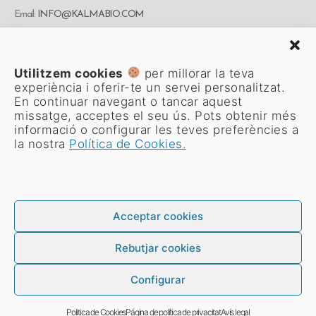
Email:
INFO@KALMABIO.COM
Direcció: Carrer Montserrat Roig, 42, Cambrils, Tarragona
Utilitzem cookies
per millorar la teva
experiència i oferir-te un servei personalitzat.
En continuar navegant o tancar aquest
missatge, acceptes el seu ús. Pots obtenir més
RGPD
informació o configurar les teves preferències a
la nostra
Política de Cookies.
AVÍS LEGAL
POLITICA DE COOKIES
POLÍTICA DE PRIVACITAT
Acceptar cookies
CONDICIONS GENERALS DE VENDA
FAQ
Rebutjar cookies
Configurar
© Copyright
Explay Visual
Politica de Cookies
Página de política de privacitat
Avís legal