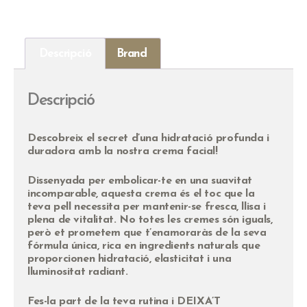
Descripció
Brand
Descripció
Descobreix el secret d’una hidratació profunda i
duradora amb la nostra crema facial!
Dissenyada per embolicar-te en una suavitat
incomparable, aquesta crema és el toc que la
teva pell necessita per mantenir-se fresca, llisa i
plena de vitalitat. No totes les cremes són iguals,
però et prometem que t’enamoraràs de la seva
fórmula única, rica en ingredients naturals que
proporcionen hidratació, elasticitat i una
lluminositat radiant.
Fes-la part de la teva rutina i DEIXA’T