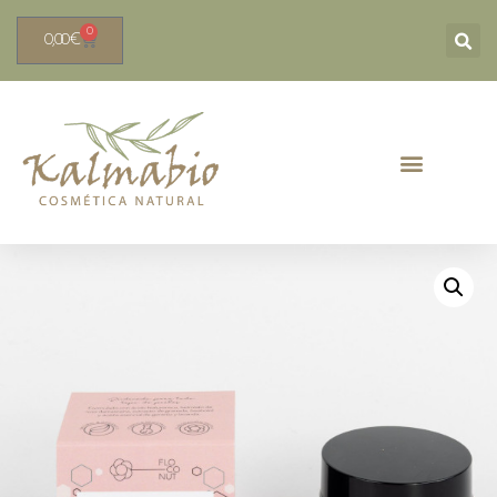
0
0,00
€