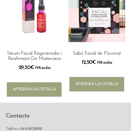
Sèrum Facial Regenerador i
Sabó Facial de Floconut
Reafirmant De Matarrania
12,50
€
IVA inclòs
29,50
€
IVA inclòs
AFEGEIX A LA CISTELLA
AFEGEIX A LA CISTELLA
Contacte
Telèfon:
+34 636058981