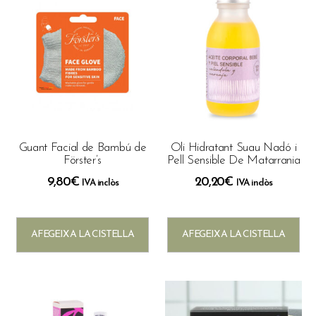
Guant Facial de Bambú de
Oli Hidratant Suau Nadó i
Förster’s
Pell Sensible De Matarrania
9,80
€
20,20
€
IVA inclòs
IVA inclòs
AFEGEIX A LA CISTELLA
AFEGEIX A LA CISTELLA