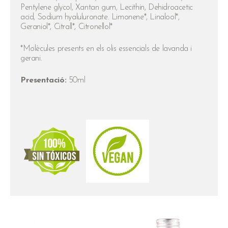
Pentylene glycol, Xantan gum, Lecithin, Dehidroacetic
acid, Sodium hyaluluronate. Limonene*, Linalool*,
Geraniol*, Citrall*, Citronellol*
*Molècules presents en els olis essencials de lavanda i
gerani.
Presentació:
50ml