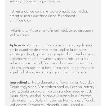
irritada, i prevé les taques fosques.
-Oli essencial de gerani: el seu aroma és captivador,
oferint-te una experiència única. És calmant i
antiinflamatori
-Vitamina E: Prevé el envelliment. Redueix les arrugues i
les línies fines.
Aplicació:
Aplicar amn la cara neta i seca, agafa una
petita quantitat de crema facial i aplica-la en punts
estratègics: front, galtes, nas i mentó, distribueix la crema
uniformement amb moviments ascendents i circulars,
cobrint la cara i el coll fins que s’absorbeixi. Usa-la matí i
nit com últim pas de la teva rutina de cura per mantenir
la pell hidratada, suau i protegida durant tot el dia.
Ingredients:
Rosa damascena flower water, Caprylic /
Capric triglyceride, Vitis vinifera seed oil, Gliceryn, cetearyl
olivate, Sorbitan olivate, Punica granatum seed extract,
Aqua, Benzyl alcohol, Bisabolol, Lavandula oil/ Extract,
Pelargonium graveolens Flower oil, Rosmarinus officinalis
leaf extract, Tocopherol, Helianthus annus seed oil,