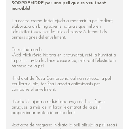
SORPRENDRE per una pell que es veu i sent
increïble!
La nostra crema facial ajuda a mantenir la pell radiant,
elaborada amb ingredients naturals que milloren
l’elasticitat i suavitzen les línies d’expressió, frenant els
primers signes del envelliment.
Formulada amb:
-Àcid Hialurònic: hidrata en profunditat, reté la humitat a
la pell i suavitza les línies d’expressió, millorant l’elasticitat i
fermesa de la pell.
-Hidrolat de Rosa Damascena: calma i refresca la pell,
equilibra el pH, tonifica i aporta antioxidants per
combatre el envelliment.
-Bisabolol: ajuda a reduir l’aparença de línies fines i
arrugues, a més de millorar l’elasticitat de la pell i
proporcionar protecció antioxidant.
-Extracte de magrana: hidrata la pell, alleuja la pell seca i